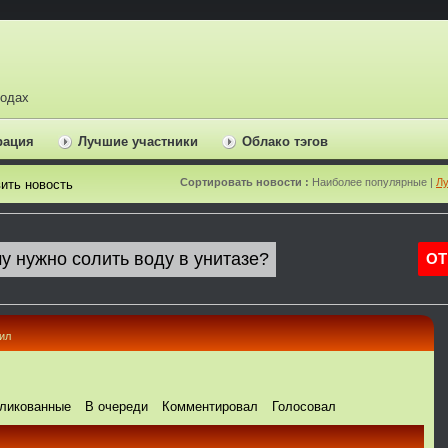
ходах
рация
Лучшие участники
Облако тэгов
Сортировать новости :
Наиболее популярные |
Лу
ить новость
ил
ликованные
В очереди
Комментировал
Голосовал