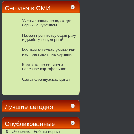
Сегодня в СМИ
Ученые нашли поводок для
борьбы с курением
Назван препятствующий раку
и диабету популярный
напиток
Мошенники стали умнее: как
нас «разводят» на крупных
сайтах продаж вещей
Картошка по-селянски:
полезное картофельное
лакомство
Салат французских цыган
Лучшие сегодня
Опубликованные
6
Экономика: Роботы вернут