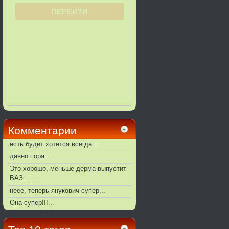
Комментарии
есть будет хотется всегда...
давно пора...
Это хорошо, меньше дерма выпустит
ВАЗ......
неее, теперь янукович супер...
Она супер!!!...