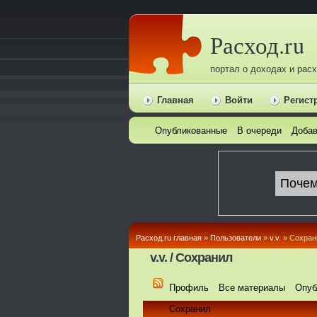
Расход.ru
портал о доходах и рас
Главная
Войти
Регист
Опубликованные
В очереди
Добав
Расход.ru главная
»
Пользователи
»
v.v.
» Сохран
v.v. / Сохранил
Профиль
Все материалы
Опуб
Сохранил