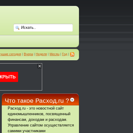
чшие сегодня
|
Вчера
|
Неделя
|
Месяц
|
Год
|
Что такое Расход.ru ?
Расход.ru - это новостной сайт
единомышленников, посвященный
финансам, доходам и расходам.
Управление сайтом осуществляется
самими участниками