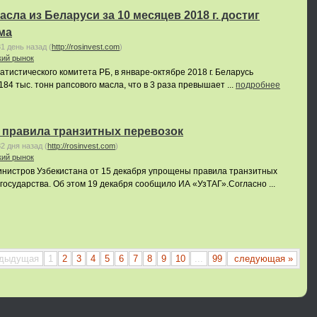
сла из Беларуси за 10 месяцев 2018 г. достиг
ма
81 день назад
(
http://rosinvest.com
)
кий рынок
тистического комитета РБ, в январе-октябре 2018 г. Беларусь
84 тыс. тонн рапсового масла, что в 3 раза превышает ...
подробнее
 правила транзитных перевозок
82 дня назад
(
http://rosinvest.com
)
кий рынок
нистров Узбекистана от 15 декабря упрощены правила транзитных
государства. Об этом 19 декабря сообщило ИА «УзТАГ».Согласно ...
едыдущая
1
2
3
4
5
6
7
8
9
10
...
99
следующая »