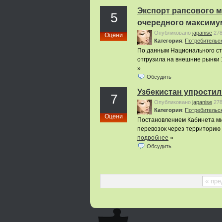
Экспорт рапсового ма
5
очередного максиму
Опубликовано
japanise
27
Оцени
Категория
:
Потребительс
По данным Национального ста
отгрузила на внешние рынки 1
»
Обсудить
Узбекистан упростил
7
Опубликовано
japanise
27
Категория
:
Потребительс
Оцени
Постановлением Кабинета ми
перевозок через территорию 
подробнее
»
Обсудить
« пр