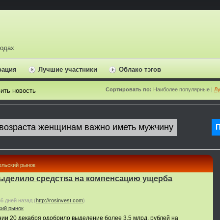
ходах
рация
Лучшие участники
Облако тэгов
Сортировать по:
Наиболее популярные |
Лу
ить новость
ельский рынок
ыделило средства на компенсацию ущерба
66 дней назад
(
http://rosinvest.com
)
кий рынок
ии 20 декабря одобрило выделение более 3,5 млрд. рублей на