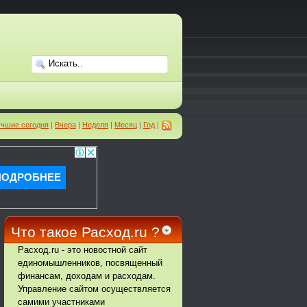
чшие сегодня
|
Вчера
|
Неделя
|
Месяц
|
Год
|
Что такое Расход.ru ?
Расход.ru - это новостной сайт
единомышленников, посвященный
финансам, доходам и расходам.
Управление сайтом осуществляется
самими участниками