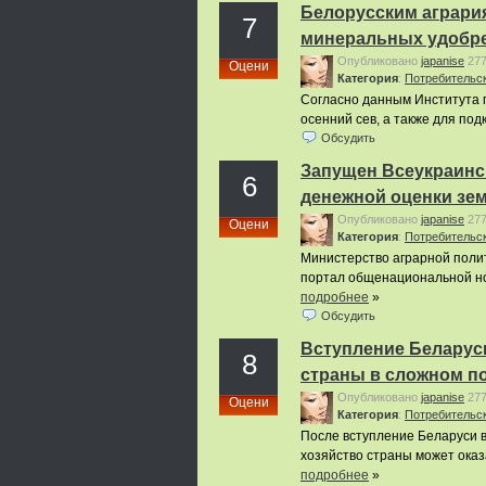
Белорусским агрария
7
минеральных удобр
Опубликовано
japanise
27
Оцени
Категория
:
Потребительс
Согласно данным Института п
осенний сев, а также для под
Обсудить
Запущен Всеукраинс
6
денежной оценки зе
Опубликовано
japanise
27
Оцени
Категория
:
Потребительс
Министерство аграрной полит
портал общенациональной но
подробнее
»
Обсудить
Вступление Беларуси
8
страны в сложном п
Опубликовано
japanise
27
Оцени
Категория
:
Потребительс
После вступление Беларуси в
хозяйство страны может оказа
подробнее
»