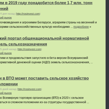
м в 2019 году понадобится более 1,7 млн. тонн
ений
74 дня назад
(
http://rosinvest.com
)
кий рынок
очвоведения и агрохимии Беларуси, аграриям страны на весенний и
кормки сельскохозяйственных культур необходимо ...
подробнее
»
кий портал общенациональной нормативной
мель сельхозназначения
75 дней назад
(
http://rosinvest.com
)
кий рынок
ики и продовольствия запустило в бета-версии Всеукраинский
рмативной денежной оценки (НДО) земель сельхозназначения, ...
 в ВТО может поставить сельское хозяйство
оложении
76 дней назад
(
http://rosinvest.com
)
кий рынок
о Всемирную торговую организацию (ВТО) в 2020 г. сельское
ться в сложном положении из-за структуры государственной ...