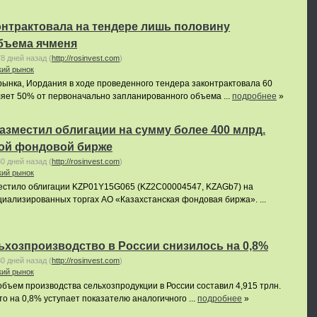
онтрактовала на тендере лишь половину
бъема ячменя
78 дней назад
(
http://rosinvest.com
)
кий рынок
ынка, Иордания в ходе проведенного тендера законтрактовала 60
вляет 50% от первоначально запланированного объема ...
подробнее
»
азместил облигации на сумму более 400 млрд.
кой фондовой бирже
80 дней назад
(
http://rosinvest.com
)
кий рынок
естило облигации KZP01Y15G065 (KZ2C00004547, KZAGb7) на
ециализированных торгах АО «Казахстанская фондовая биржа». ...
ьхозпроизводство в России снизилось на 0,8%
80 дней назад
(
http://rosinvest.com
)
кий рынок
 объем производства сельхозпродукции в России составил 4,915 трлн.
что на 0,8% уступает показателю аналогичного ...
подробнее
»