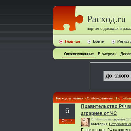
Расход.ru
портал о доходах и рас
Главная
Войти
Регист
Опубликованные
В очереди
Добав
Расход.ru главная
»
Опубликованные
» Потребит
Правительство РФ в
5
аграриев от ЧС
Опубликовано
japanise
27
Оцени
Категория
:
Потребительс
Правительство РФ на заседан