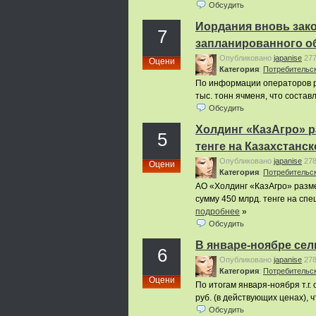
Обсудить
Иордания вновь зак
7
запланированного о
Опубликовано
japanise
27
Оцени
Категория
:
Потребительс
По информации операторов р
тыс. тонн ячменя, что соста
Обсудить
Холдинг «КазАгро» р
5
тенге на Казахстанс
Опубликовано
japanise
27
Оцени
Категория
:
Потребительс
АО «Холдинг «КазАгро» разм
сумму 450 млрд. тенге на сп
подробнее
»
Обсудить
В январе-ноябре сел
6
Опубликовано
japanise
27
Категория
:
Потребительс
Оцени
По итогам января-ноября т.г.
руб. (в действующих ценах), 
Обсудить