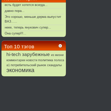
есть будет хотется всегда...
давно пора...
Это хорошо, меньше дерма выпустит
ВАЗ......
неее, теперь янукович супер...
Она супер!!!...
Топ 10 тэгов
зарубежные
hi-tech
из жизни
политика
комментарии
новости
полоса
потребительский рынок
а1
скандалы
экономика