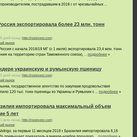
роизводителям, пострадавшим в 2018 г. от чрезвычайных ...
Россия экспортировала более 23 млн. тонн
68 дней назад
(
http://rosinvest.com
)
кий рынок
оссия с начала 2018/19 МГ (с 1 июля) экспортировала 23,4 млн. тонн
ия на территорию стран Таможенного союза), ...
подробнее
»
ендере украинскую и румынскую пшеницу
70 дней назад
(
http://rosinvest.com
)
кий рынок
нка, государственное агентство по закупкам продовольствия
пило 120 тыс. тонн пшеницы из Украины и Румынии с ...
подробнее
»
Бразилия импортировала максимальный объем
е 5 лет
71 день назад
(
http://rosinvest.com
)
кий рынок
itrigo, за первые 11 месяцев 2018 г. Бразилия импортировала 6,16
0% превышает показатель в январе-ноябре прошлого ...
подробнее
»