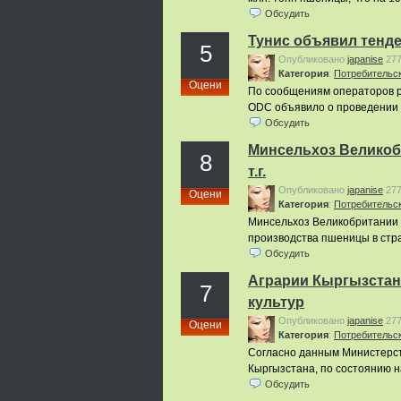
Обсудить
Тунис объявил тенде
5
Опубликовано
japanise
27
Категория
:
Потребительс
Оцени
По сообщениям операторов ры
ODC объявило о проведении т
Обсудить
Минсельхоз Великоб
8
т.г.
Опубликовано
japanise
27
Оцени
Категория
:
Потребительс
Минсельхоз Великобритании 
производства пшеницы в стране
Обсудить
Аграрии Кыргызстан
7
культур
Опубликовано
japanise
27
Оцени
Категория
:
Потребительс
Согласно данным Министерст
Кыргызстана, по состоянию на
Обсудить