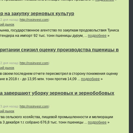
р на закупку зерновых культур
72 дня назад
(
http://rosinvest.com
)
кий рынок
нка, государственное агентство по закупкам продовольствия Туниса
ендера на импорт 92 тыс. тонн пшеницы дурум, ...
подробнее
»
ритании снизил оценку производства пшеницы в
72 дня назад
(
http://rosinvest.com
)
кий рынок
в своем последнем отчете пересмотрел в сторону понижения оценку
 в 2018 г. - до 13,95 млн. тонн против 14,09 ...
подробнее
»
а завершают уборку зерновых и зернобобовых
73 дня назад
(
http://rosinvest.com
)
кий рынок
ва сельского хозяйства, пищевой промышленности и мелиорации
 3 декабря т.г. собрано 676,8 тыс. тонн пшеницы ...
подробнее
»