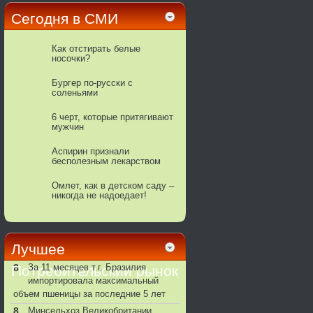
Сегодня в СМИ
Как отстирать белые
носочки?
Бургер по-русски с
соленьями
6 черт, которые притягивают
мужчин
Аспирин признали
бесполезным лекарством
Омлет, как в детском саду –
никогда не надоедает!
Получается пышным и
воздушным, как облако
Лучшее
8
За 11 месяцев т.г. Бразилия
Потребительский рынок
импортировала максимальный
объем пшеницы за последние 5 лет
8
Минсельхоз Великобритании