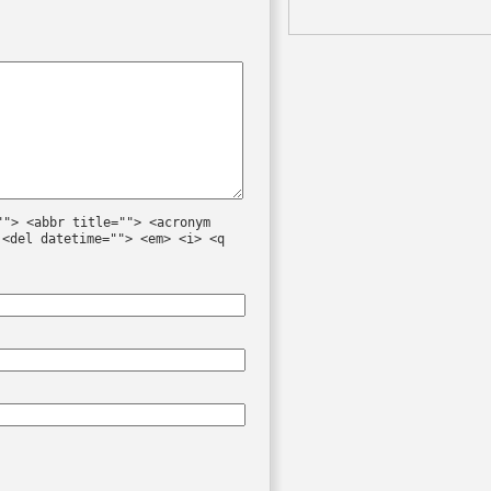
""> <abbr title=""> <acronym
 <del datetime=""> <em> <i> <q