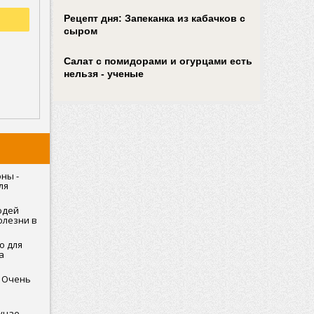
Рецепт дня: Запеканка из кабачков с
сыром
Салат с помидорами и огурцами есть
нельзя - ученые
ны -
ля
о полных
юдей
олезни в
о для
а
. Очень
лучае