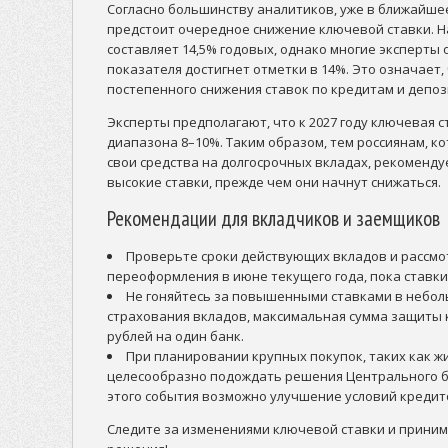
Согласно большинству аналитиков, уже в ближайше
предстоит очередное снижение ключевой ставки. 
составляет 14,5% годовых, однако многие эксперты 
показателя достигнет отметки в 14%. Это означает
постепенного снижения ставок по кредитам и депоз
Эксперты предполагают, что к 2027 году ключевая с
диапазона 8–10%. Таким образом, тем россиянам, 
свои средства на долгосрочных вкладах, рекоменд
высокие ставки, прежде чем они начнут снижаться.
Рекомендации для вкладчиков и заемщиков
Проверьте сроки действующих вкладов и рассмо
переоформления в июне текущего года, пока ставки
Не гоняйтесь за повышенными ставками в небол
страхования вкладов, максимальная сумма защиты к
рублей на один банк.
При планировании крупных покупок, таких как ж
целесообразно подождать решения Центрального ба
этого события возможно улучшение условий кредит
Следите за изменениями ключевой ставки и прин