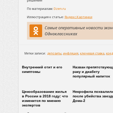
решения!
По материалам:
Dzen.ru
Иллюстрация к статье:
Яндекс.Картинки
Самые оперативные новости эко
Одноклассниках
Метки записи:
депозиты
,
инфляция
,
ключевая ставка
,
кре
Внутренний отит и его
Назван препятствующ
симптомы
раку и диабету
популярный напиток
Ценообразование жилья
Некрофила похвалил
в России в 2018 году: что
после убийства звез
изменится по мнению
Дома-2
экспертов