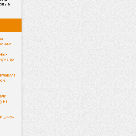
товые
етах
за
 бирже
овых
иума до
зглавила
ной
зали
у на
рицыно»