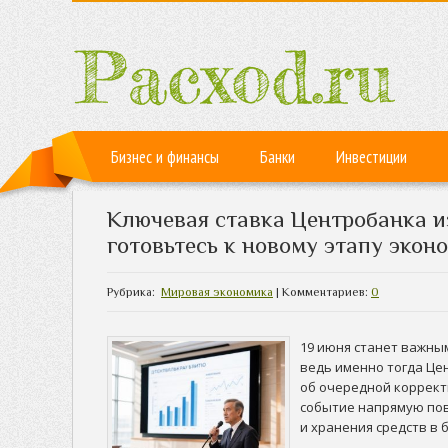
Бизнес и финансы
Банки
Инвестиции
Ключевая ставка Центробанка и
готовьтесь к новому этапу экон
Рубрика:
Мировая экономика
| Комментариев:
0
19 июня станет важным
ведь именно тогда Це
об очередной коррект
событие напрямую пов
и хранения средств в 