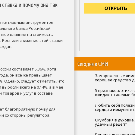
 ставка и почему она так
ется главным инструментом
ального банка Российской
нное влияние на стоимость
 Рост или снижение этой ставки
аждан.
Сегодня в СМИ
ссии составляет 5,36%. Хотя
года, он всё же превышает
Замороженные лимо
хорошее средство д
. Однако, следует отметить, что
диабетиков и прост
выросли всего на 0,14%, а в мае
людей
5 признаков: этих л
 товаров и услуг в составе
ожидают тяжелые б
старости
Любить себя полезн
ёт благоприятную почву для
сердца и иммунитет
и со стороны регулятора.
Скумбрия в духовке
удачный рецепт
Почему ни в коем с