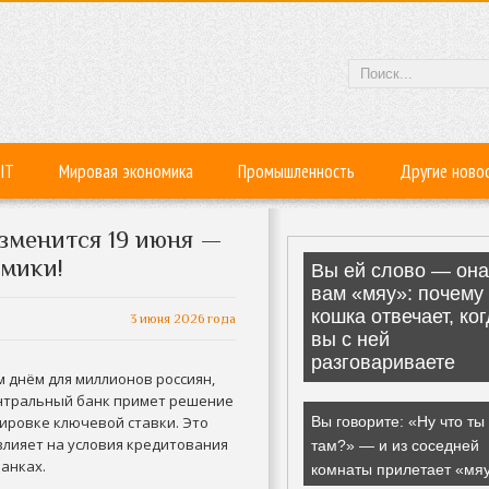
IT
Мировая экономика
Промышленность
Другие ново
зменится 19 июня —
омики!
3 июня 2026 года
 днём для миллионов россиян,
нтральный банк примет решение
ировке ключевой ставки. Это
лияет на условия кредитования
банках.