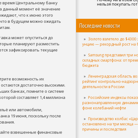
е время Центральному банку
нельзя покупать го
салаты в супермарк
На данный момент её значение
ожидают, что к июню этого
, что в будущем можно ожидать
Последние новости
итам.
тавка может опуститься до
Золото взлетело до $4300 
которые планируют разместить
унцию — рекордный рост на
уется зафиксировать текущие
Samsung представил три н
складных смартфона: от прем
бюджета
Ленинградская область во
трите возможность их
рейтинг контрольно-надзор
 остаются достаточно высокими.
деятельности в России
ьших банках, помните о системе
оторой составляет 1,4 миллиона
Российские индексы пока
разнонаправленную динамик
фоне колебаний нефти
ильё или автомобили,
нка 19 июня, поскольку после
Производство колбас «Ца
ования.
остановлено на три месяца —
причины и последствия
имайте взвешенные финансовые