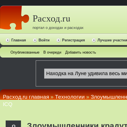
Расход.ru
портал о доходах и расходах
Главная
Войти
Регистрация
Лучшие участн
Опубликованные
В очереди
Добавить новость
Расход.ru главная
»
Технологии
»
Злоумышленн
ICQ
Злоумышленники краду