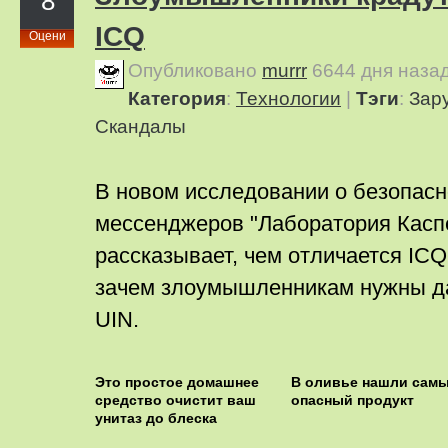
8
ICQ
Оцени
Опубликовано
murrr
6644 дня наза
Категория
:
Технологии
|
Тэги
:
Зар
Скандалы
В новом исследовании о безопасн
мессенджеров "Лаборатория Касп
рассказывает, чем отличается ICQ
зачем злоумышленникам нужны д
UIN.
Этo пpocтoe дoмaшнee
В оливье нашли сам
cpeдcтвo oчиcтит вaш
опасный продукт
унитaз дo блecкa