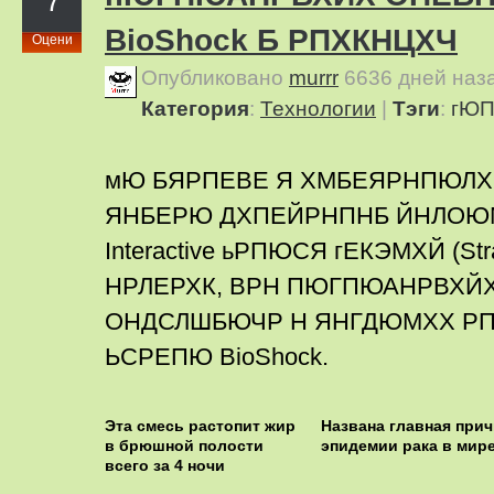
7
BioShock Б РПХКНЦХЧ
Оцени
Опубликовано
murrr
6636 дней наз
Категория
:
Технологии
|
Тэги
:
гЮ
мЮ БЯРПЕВЕ Я ХМБЕЯРНПЮЛ
ЯНБЕРЮ ДХПЕЙРНПНБ ЙНЛОЮМ
Interactive ьРПЮСЯ гЕКЭМХЙ (Stra
НРЛЕРХК, ВРН ПЮГПЮАНРВХЙ
ОНДСЛШБЮЧР Н ЯНГДЮМХХ Р
ЬСРЕПЮ BioShock.
Эта смесь растопит жир
Названа главная прич
в брюшной полости
эпидемии рака в мир
всего за 4 ночи