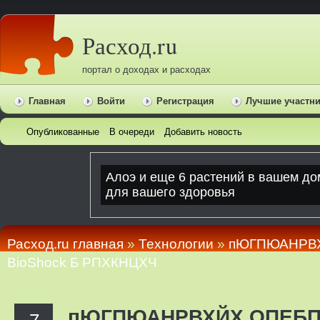
Расход.ru
портал о доходах и расходах
Главная
Войти
Регистрация
Лучшие участн
Опубликованные
В очереди
Добавить новость
Расход.ru главная
»
Технологии
»
пЮГПЮАНРВ
BioShock Б РПХКНЦХЧ
пЮГПЮАНРВХЙХ ОПЕБ