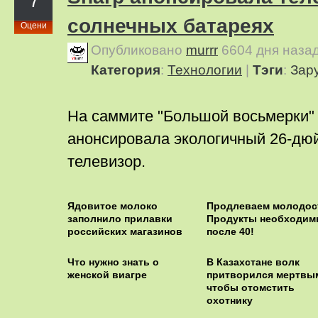
7
солнечных батареях
Оцени
Опубликовано
murrr
6604 дня наза
Категория
:
Технологии
|
Тэги
:
Зар
На саммите "Большой восьмерки"
анонсировала экологичный 26-д
телевизор.
Ядовитое молоко
Продлеваем молодос
заполнило прилавки
Продукты необходим
российских магазинов
после 40!
Что нужно знать о
В Казахстане волк
женской виагре
притворился мертвы
чтобы отомстить
охотнику