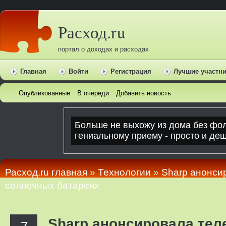
Расход.ru
портал о доходах и расходах
Главная
Войти
Регистрация
Лучшие участн
Опубликованные
В очереди
Добавить новость
Расход.ru главная
»
Технологии
»
Sharp анонси
солнечных батареях
Sharp анонсировала тел