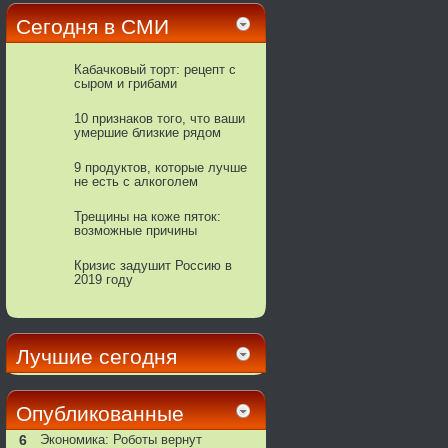
Сегодня в СМИ
Кабачковый торт: рецепт с
сыром и грибами
10 признаков того, что ваши
умершие близкие рядом
9 продуктов, которые лучше
не есть с алкоголем
Трещины на коже пяток:
возможные причины
Кризис задушит Россию в
2019 году
Лучшие сегодня
Опубликованные
6
Экономика: Роботы вернут