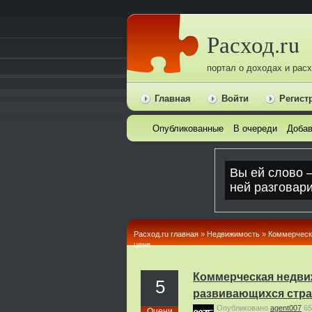
Расход.ru
портал о доходах и рас
Главная
Войти
Регист
Опубликованные
В очереди
Добав
Расход.ru главная
»
Недвижимость
»
Коммерческа
цене
Коммерческая недвиж
5
развивающихся стран
Опубликовано
agent007
65
Оцени