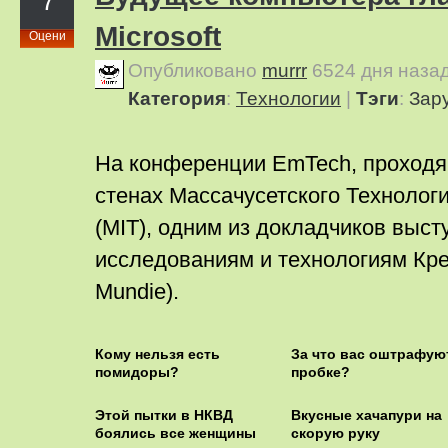
7
Microsoft
Оцени
Опубликовано
murrr
6524 дня наза
Категория
:
Технологии
|
Тэги
:
Зар
На конференции EmTech, проходящ
стенах Массачусетского Технолог
(MIT), одним из докладчиков выст
исследованиям и технологиям Кре
Mundie).
Кому нельзя есть
За что вас оштрафую
помидоры?
пробке?
Этой пытки в НКВД
Вкусные хачапури на
боялись все женщины
скорую руку