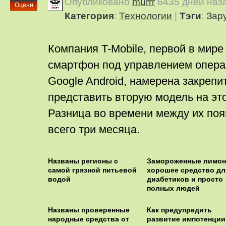
Опубликовано
murrr
6435 дней наз
Оцени
Категория
:
Технологии
|
Тэги
:
Зар
Компания T-Mobile, первой в мир
смартфон под управлением опер
Google Android, намерена закрепит
представить вторую модель на эт
Разница во времени между их поя
всего три месяца.
Названы регионы с
Замороженные лимон
самой грязной питьевой
хорошее средство дл
водой
диабетиков и просто
полных людей
Названы проверенные
Как предупредить
народные средства от
развитие импотенции