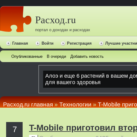
Расход.ru
портал о доходах и расходах
Главная
Войти
Регистрация
Лучшие участн
Опубликованные
В очереди
Добавить новость
Расход.ru главная
»
Технологии
»
T-Mobile приг
T-Mobile приготовил вто
7