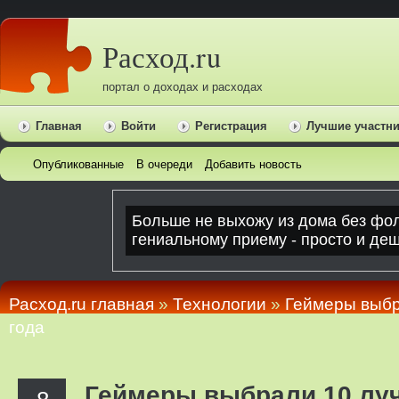
Расход.ru
портал о доходах и расходах
Главная
Войти
Регистрация
Лучшие участн
Опубликованные
В очереди
Добавить новость
Расход.ru главная
»
Технологии
»
Геймеры выбр
года
Геймеры выбрали 10 луч