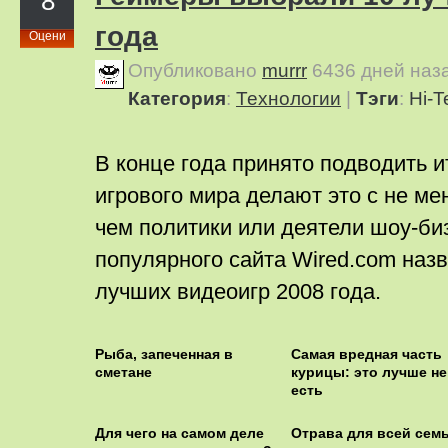
8
года
Оцени
Опубликовано
murrr
6436 дней наз
Категория
:
Технологии
|
Тэги
:
Hi-T
В конце года принято подводить и
игрового мира делают это с не м
чем политики или деятели шоу-би
популярного сайта Wired.com назв
лучших видеоигр 2008 года.
Рыба, запеченная в
Самая вредная часть
сметане
курицы: это лучше не
есть
Для чего на самом деле
Отрава для всей семь