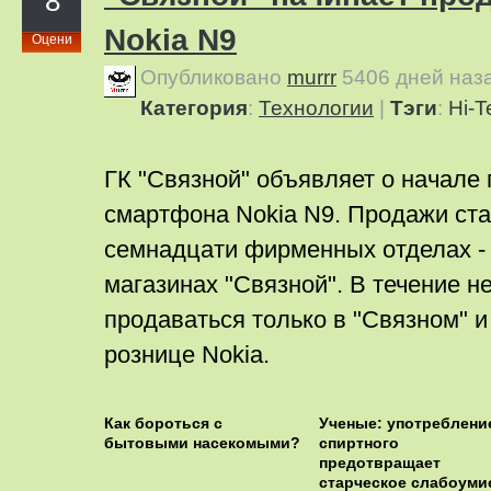
8
Nokia N9
Оцени
Опубликовано
murrr
5406 дней наз
Категория
:
Технологии
|
Тэги
:
Hi-T
ГК "Связной" объявляет о начале
смартфона Nokia N9. Продажи ста
семнадцати фирменных отделах - s
магазинах "Связной". В течение 
продаваться только в "Связном" 
рознице Nokia.
Как бороться с
Ученые: употреблени
бытовыми насекомыми?
спиртного
предотвращает
старческое слабоуми