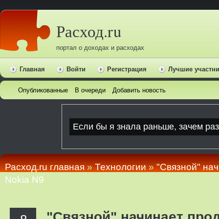
Расход.ru
портал о доходах и расходах
Главная
Войти
Регистрация
Лучшие участн
Опубликованные
В очереди
Добавить новость
Расход.ru главная
»
Технологии
»
"Связной" на
Nokia N9
"Связной" начинает про