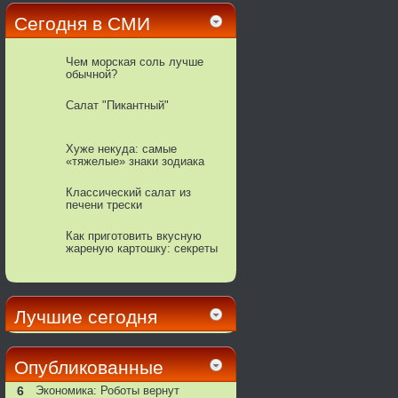
Сегодня в СМИ
Чем морская соль лучше
обычной?
Салат "Пикантный"
Хуже некуда: самые
«тяжелые» знаки зодиака
Классический салат из
печени трески
Как приготовить вкусную
жареную картошку: секреты
поваров
Лучшие сегодня
Опубликованные
6
Экономика: Роботы вернут