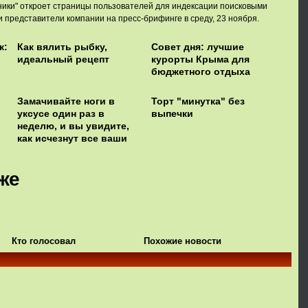
ники" откроет страницы пользователей для индексации поисковыми
 представители компании на пресс-брифинге в среду, 23 ноября.
к:
Как вялить рыбку,
Совет дня: лучшие
идеальный рецепт
курорты Крыма для
бюджетного отдыха
Замачивайте ноги в
Торт "минутка" без
уксусе один раз в
выпечки
неделю, и вы увидите,
как исчезнут все ваши
болезни
же
Кто голосовал
Похожие новости