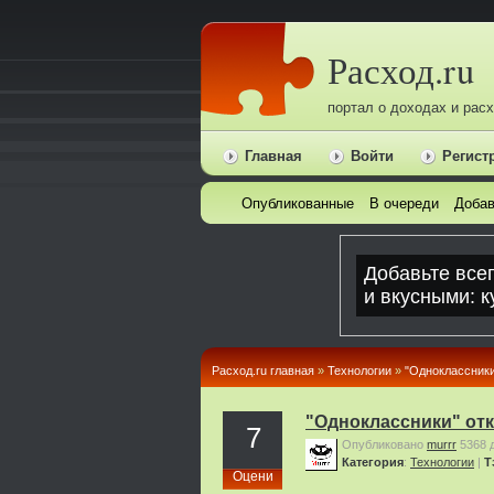
Расход.ru
портал о доходах и рас
Главная
Войти
Регист
Опубликованные
В очереди
Добав
Расход.ru главная
»
Технологии
»
"Одноклассники
"Одноклассники" от
7
Опубликовано
murrr
5368 
Категория
:
Технологии
|
Т
Оцени