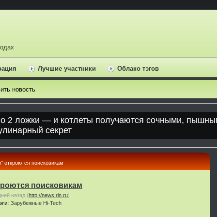
ходах
рация
Лучшие участники
Облако тэгов
ить новость
" откроются поисковикам
кроются поисковикам
дней назад
(
http://news.rin.ru
)
эги
:
Зарубежные
Hi-Tech