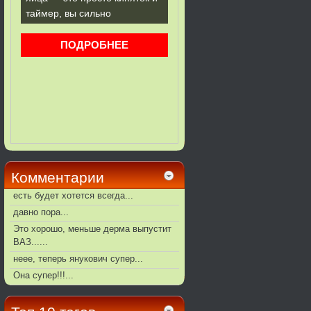
Комментарии
есть будет хотется всегда...
давно пора...
Это хорошо, меньше дерма выпустит
ВАЗ......
неее, теперь янукович супер...
Она супер!!!...