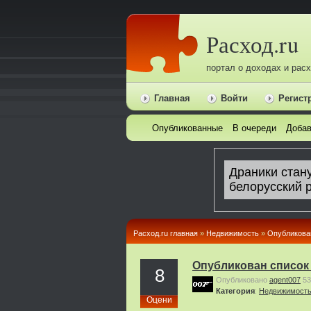
Расход.ru
портал о доходах и рас
Главная
Войти
Регист
Опубликованные
В очереди
Добав
Расход.ru главная
»
Недвижимость
»
Опубликова
Опубликован список
8
Опубликовано
agent007
53
Категория
:
Недвижимост
Оцени