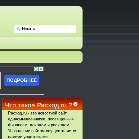
Что такое Расход.ru ?
Расход.ru - это новостной сайт
единомышленников, посвященный
финансам, доходам и расходам.
Управление сайтом осуществляется
самими участниками