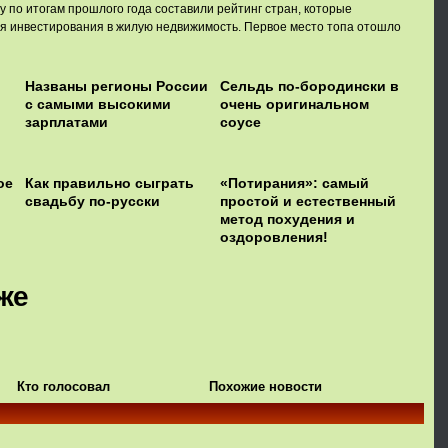
y по итогам прошлого года составили рейтинг стран, которые
я инвестирования в жилую недвижимость. Первое место топа отошло
Названы регионы России
Сельдь по-бородински в
с самыми высокими
очень оригинальном
зарплатами
соусе
ое
Как правильно сыграть
«Потирания»: самый
свадьбу по-русски
простой и естественный
метод похудения и
оздоровления!
же
Кто голосовал
Похожие новости