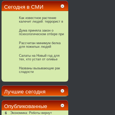
Сегодня в СМИ
Как известное растение
калечит людей: террорист в
горшке
Дума приняла закон о
психологическом отборе при
поступлении на военную
службу
Рассчитан минимум белка
для пожилых людей
Салаты на Новый год для
тех, кто устал от оливье
Названы вызывающие рак
сладости
Лучшие сегодня
Опубликованные
6
Экономика: Роботы вернут