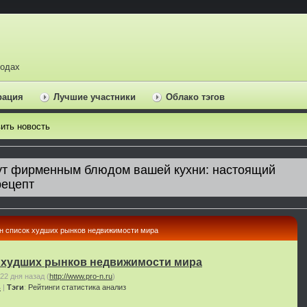
ходах
рация
Лучшие участники
Облако тэгов
ить новость
н список худших рынков недвижимости мира
 худших рынков недвижимости мира
22 дня назад
(
http://www.pro-n.ru
)
ь
|
Тэги
:
Рейтинги
статистика
анализ