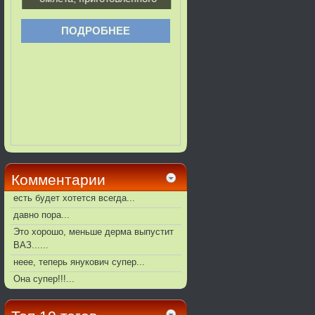
Комментарии
есть будет хотется всегда...
давно пора...
Это хорошо, меньше дерма выпустит
ВАЗ......
неее, теперь янукович супер...
Она супер!!!...