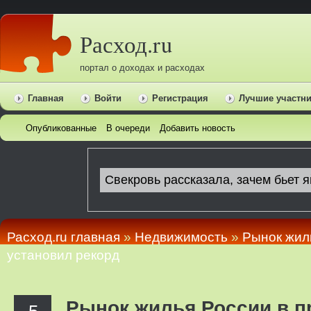
Расход.ru
портал о доходах и расходах
Главная
Войти
Регистрация
Лучшие участн
Опубликованные
В очереди
Добавить новость
Расход.ru главная
»
Недвижимость
»
Рынок жил
установил рекорд
Рынок жилья России в 