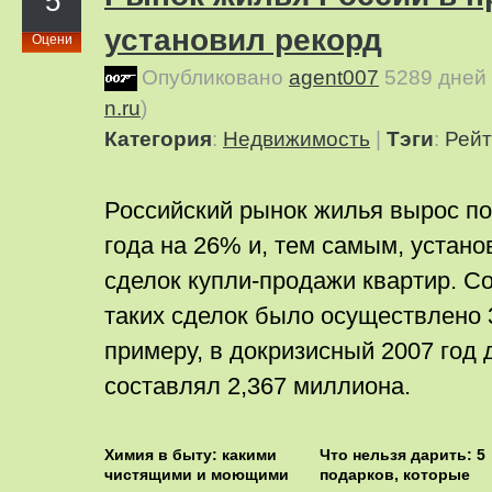
5
установил рекорд
Оцени
Опубликовано
agent007
5289 дней
n.ru
)
Категория
:
Недвижимость
|
Тэги
:
Рейт
Российский рынок жилья вырос по
года на 26% и, тем самым, устано
сделок купли-продажи квартир. Со
таких сделок было осуществлено 3
примеру, в докризисный 2007 год
составлял 2,367 миллиона.
Химия в быту: какими
Что нельзя дарить: 5
чистящими и моющими
подарков, которые