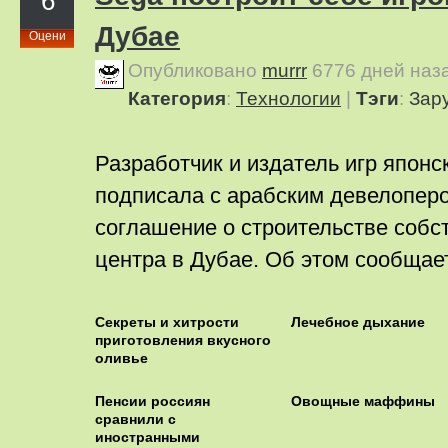
6
Дубае
Оцени
Опубликовано
murrr
6776 дней наз
Категория
:
Технологии
|
Тэги
:
Зар
Разработчик и издатель игр япон
подписала с арабским девелоперо
соглашение о строительстве собс
центра в Дубае. Об этом сообщает
Секреты и хитрости
Лечебное дыхание
приготовления вкусного
оливье
Пенсии россиян
Овощные маффины
сравнили с
иностранными