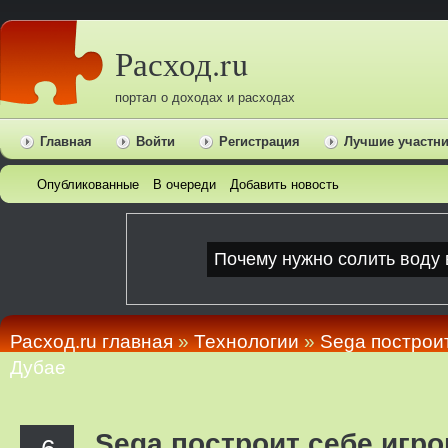
Расход.ru
портал о доходах и расходах
Главная
Войти
Регистрация
Лучшие участн
Опубликованные
В очереди
Добавить новость
Расход.ru главная
»
Технологии
»
Sega построит
Дубае
Sega построит себе игро