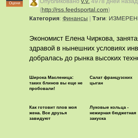
Опубликовано
v.v.
4978 дней назад
Оцени
(
http://rss.feedsportal.com
)
Категория
:
Финансы
|
Тэги
:
ИЗМЕРЕН
Экономист Елена Чиркова, занята
здравой в нынешних условиях инв
добралась до рынка высоких техн
Широка Масленица:
Салат французских
таких блинов вы еще не
цыган
пробовали!
Как готовит плов моя
Луковые кольца -
жена. Все друзья
нежирная бюджетная
завидуют
закуска