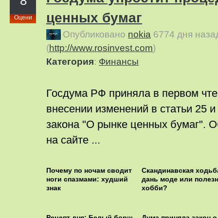
8
ценных бумаг
Оцени
Опубликовано
nokia
6774 дня наза
(
http://www.rosinvest.com
)
Категория
:
Финансы
Госдума РФ приняла в первом чте
внесении изменений в статьи 25 и
закона "О рынке ценных бумаг". 
на сайте ...
Почему по ночам сводит
Скандинавская ходьб
ноги спазмами: худший
дань моде или полез
знак
хобби?
Рецепт дня: Белый борщ
Дума приняла закон о