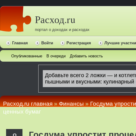
Расход.ru
портал о доходах и расходах
Главная
Войти
Регистрация
Лучшие участн
Опубликованные
В очереди
Добавить новость
Расход.ru главная
»
Финансы
»
Госдума упрост
ценных бумаг
Госдума упростит проце