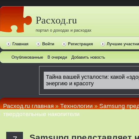
Расход.ru
портал о доходах и расходах
Главная
Войти
Регистрация
Лучшие участн
Опубликованные
В очереди
Добавить новость
Расход.ru главная
»
Технологии
»
Samsung пред
твердотельные накопители
Samsung представляет 