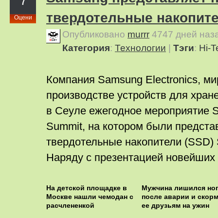
7
твердотельные накопит
Оцени
Опубликовано
murrr
4747 дней наз
Категория
:
Технологии
|
Тэги
:
Hi-T
Компания Samsung Electronics, ми
производстве устройств для хран
в Сеуле ежегодное мероприятие 
Summit, на котором были предст
твердотельные накопители (SSD)
Наряду с презентацией новейших
На детской площадке в
Мужчина лишился но
Москве нашли чемодан с
после аварии и скор
расчлененкой
ее друзьям на ужин