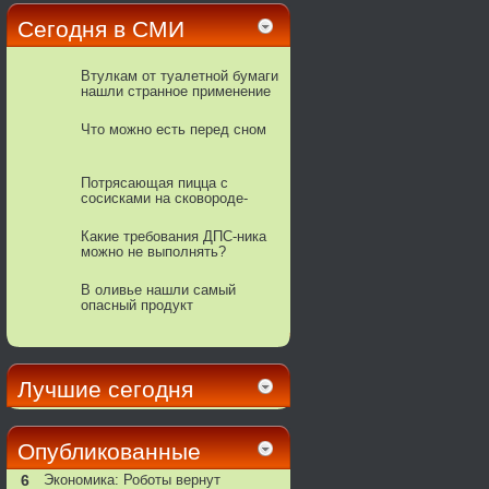
Сегодня в СМИ
Втулкам от туалетной бумаги
нашли странное применение
Что можно есть перед сном
Потрясающая пицца с
сосисками на сковороде-
гриль
Какие требования ДПС-ника
можно не выполнять?
В оливье нашли самый
опасный продукт
Лучшие сегодня
Опубликованные
6
Экономика: Роботы вернут