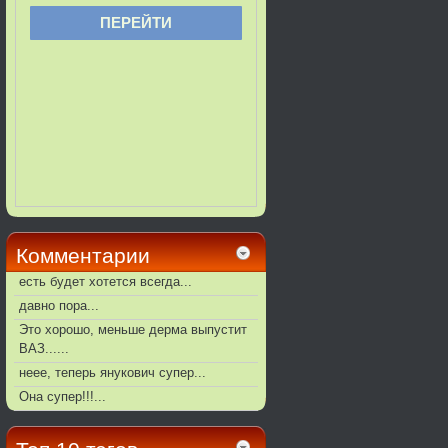
Комментарии
есть будет хотется всегда...
давно пора...
Это хорошо, меньше дерма выпустит
ВАЗ......
неее, теперь янукович супер...
Она супер!!!...