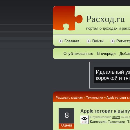
Расход.ru
портал о доходах и рас
Главная
Войти
Регист
Опубликованные
В очереди
Добав
Расход.ru главная
»
Технологии
»
Apple готовит к
Apple готовит к выпу
8
Опубликовано
murrr
4740 
Категория
:
Технологии
|
Т
Оцени