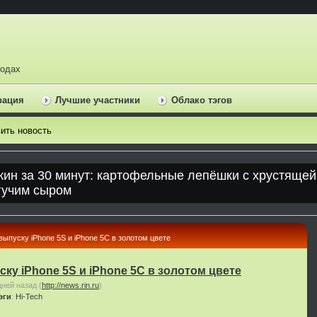
ходах
рация
Лучшие участники
Облако тэгов
ить новость
 выпуску iPhone 5S и iPhone 5C в золотом цвете
ску iPhone 5S и iPhone 5C в золотом цвете
дней назад
(
http://news.rin.ru
)
эги
:
Hi-Tech