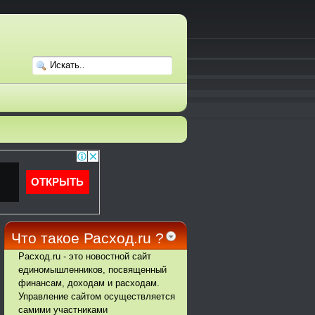
Что такое Расход.ru ?
Расход.ru - это новостной сайт
единомышленников, посвященный
финансам, доходам и расходам.
Управление сайтом осуществляется
самими участниками