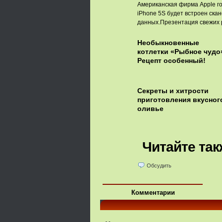
Американская фирма Apple гот
iPhone 5S будет встроен ска
данных.Презентация свежих р
Необыкновенные
котлетки «Рыбное чудо
Рецепт особенный!
Секреты и хитрости
приготовления вкусног
оливье
Читайте так
Обсудить
Комментарии