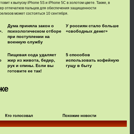
овит к выпуску iPhone 5S и iPhone 5C в золотом цвете. Также, в
нер отпечатков пальцев для обеспечения защищенности
елизов может состояться 10 сентября.
Дума приняла закон о
У россиян стало больше
».
психологическом отборе
«свободных денег»
при поступлении на
военную службу
Пищевая сода удаляет
5 способов
о
жир из живота, бедер,
использовать кофейную
рук и спины. Если вы
гущу в быту
готовите ее так!
же
Кто голосовал
Похожие новости