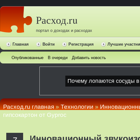
Расход.ru
портал о доходах и расходах
Главная
Войти
Регистрация
Лучшие участн
Опубликованные
В очереди
Добавить новость
Расход.ru главная
»
Технологии
»
Инновационн
гипсокартон от Gyproc
Инновационный звукоиз