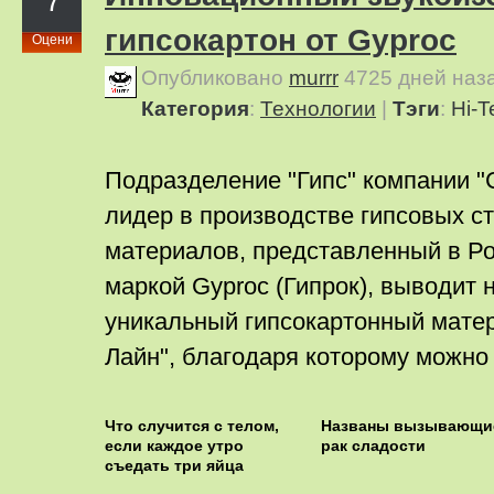
7
гипсокартон от Gyproc
Оцени
Опубликовано
murrr
4725 дней наз
Категория
:
Технологии
|
Тэги
:
Hi-T
Подразделение "Гипс" компании "
лидер в производстве гипсовых с
материалов, представленный в Ро
маркой Gyproc (Гипрок), выводит 
уникальный гипсокартонный матер
Лайн", благодаря которому можно
Что случится с телом,
Названы вызывающи
если каждое утро
рак сладости
съедать три яйца