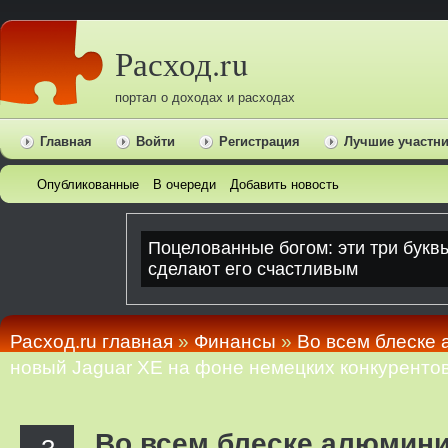
Расход.ru
портал о доходах и расходах
Главная
Войти
Регистрация
Лучшие участн
Опубликованные
В очереди
Добавить новость
Расход.ru главная
»
Финансы
»
Во всем блеске 
новый Jaguar XE на фоне немецких конкуренто
Во всем блеске алюмини