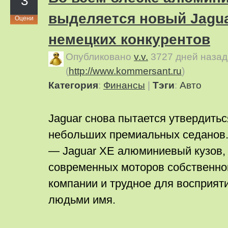
3
выделяется новый Jagua
Оцени
немецких конкурентов
Опубликовано
v.v.
3727 дней назад
(
http://www.kommersant.ru
)
Категория
:
Финансы
|
Тэги
:
Авто
Jaguar снова пытается утвердитьс
небольших премиальных седанов.
— Jaguar XE алюминиевый кузов,
современных моторов собственно
компании и трудное для восприят
людьми имя.