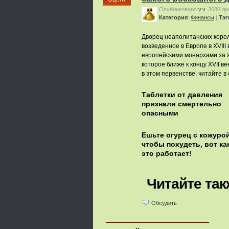
Опубликовано
v.v.
3680 дн
Категория
:
Финансы
|
Тэг
Дворец неаполитанских корол
возведенное в Европе в XVIII
европейскими монархами за з
которое ближе к концу XVII в
в этом первенстве, читайте 
Таблетки от давления
признали смертельно
опасными
Ешьте огурец с кожурой
чтобы похудеть, вот ка
это работает!
Читайте так
Обсудить