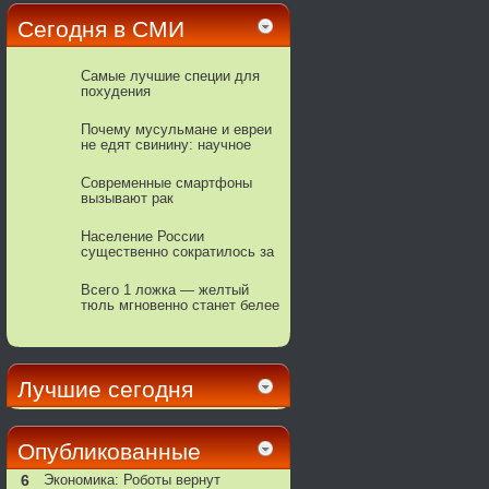
Сегодня в СМИ
Самые лучшие специи для
похудения
Почему мусульмане и евреи
не едят свинину: научное
обоснование
Современные смартфоны
вызывают рак
Население России
существенно сократилось за
год
Всего 1 ложка — желтый
тюль мгновенно станет белее
снега: лучше любой химии
Лучшие сегодня
Опубликованные
6
Экономика: Роботы вернут