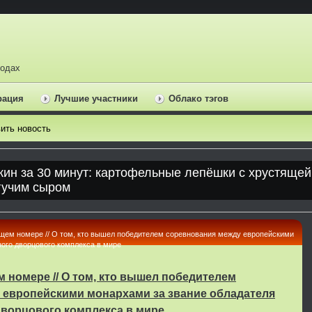
ходах
рация
Лучшие участники
Облако тэгов
ить новость
щем номере // О том, кто вышел победителем соревнования между европейскими
ого дворцового комплекса в мире
 номере // О том, кто вышел победителем
 европейскими монархами за звание обладателя
дворцового комплекса в мире