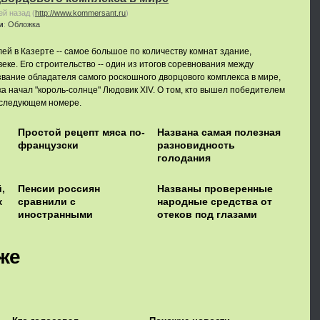
ей назад
(
http://www.kommersant.ru
)
и
:
Обложка
ей в Казерте -- самое большое по количеству комнат здание,
 веке. Его строительство -- один из итогов соревнования между
вание обладателя самого роскошного дворцового комплекса в мире,
ека начал "король-солнце" Людовик XIV. О том, кто вышел победителем
в следующем номере.
Простой рецепт мяса по-
Названа самая полезная
французски
разновидность
голодания
,
Пенсии россиян
Названы проверенные
к
сравнили с
народные средства от
иностранными
отеков под глазами
же