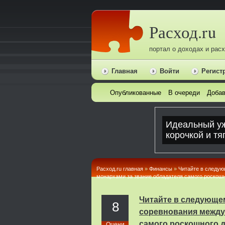
Расход.ru
портал о доходах и рас
Главная
Войти
Регист
Опубликованные
В очереди
Добав
Расход.ru главная
»
Финансы
»
Читайте в следую
монархами за звание обладателя самого роскошн
Читайте в следующем
8
соревнования между
самого роскошного 
Оцени