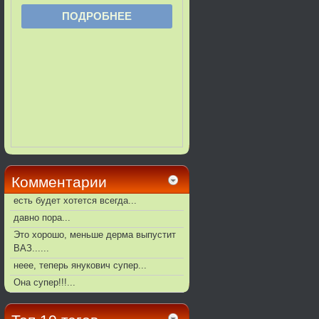
Комментарии
есть будет хотется всегда...
давно пора...
Это хорошо, меньше дерма выпустит
ВАЗ......
неее, теперь янукович супер...
Она супер!!!...