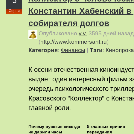
5
Константин Хабенский в
Оцени
собирателя долгов
Опубликовано
v.v.
3595 дней назад
(
http://www.kommersant.ru
)
Категория
:
Финансы
|
Тэги
:
Кинопрока
К осени отечественная киноиндус
выдает один интересный фильм за
очередь психологического трилле
Красовского "Коллектор" с Конст
главной роли.
Почему русские никогда
5 главных причин
не дарили часы
переедания