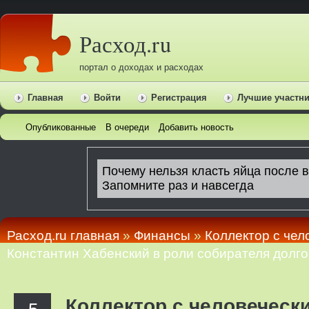
Расход.ru
портал о доходах и расходах
Главная
Войти
Регистрация
Лучшие участн
Опубликованные
В очереди
Добавить новость
Расход.ru главная
»
Финансы
»
Коллектор с чел
Константин Хабенский в роли собирателя долго
Коллектор с человечески