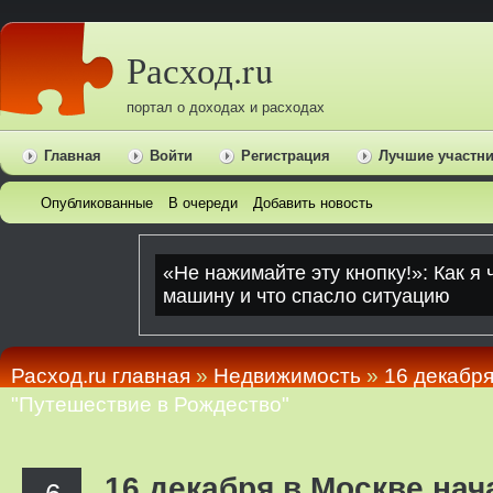
Расход.ru
портал о доходах и расходах
Главная
Войти
Регистрация
Лучшие участн
Опубликованные
В очереди
Добавить новость
Расход.ru главная
»
Недвижимость
»
16 декабря
"Путешествие в Рождество"
16 декабря в Москве на