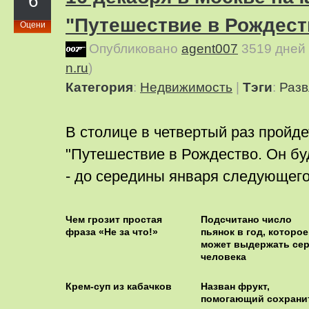
6
"Путешествие в Рождест
Оцени
Опубликовано
agent007
3519 дней
n.ru
)
Категория
:
Недвижимость
|
Тэги
:
Разв
В столице в четвертый раз пройд
"Путешествие в Рождество. Он бу
- до середины января следующего
Чем грозит простая
Подсчитано число
фраза «Не за что!»
пьянок в год, которое
может выдержать се
человека
Крем-суп из кабачков
Назван фрукт,
помогающий сохрани