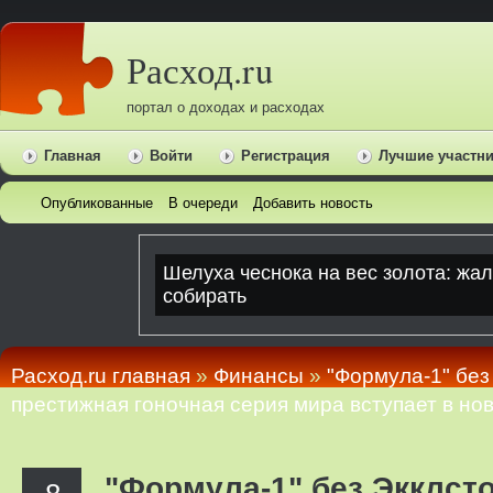
Расход.ru
портал о доходах и расходах
Главная
Войти
Регистрация
Лучшие участн
Опубликованные
В очереди
Добавить новость
Расход.ru главная
»
Финансы
»
"Формула-1" без
престижная гоночная серия мира вступает в но
"Формула-1" без Экклсто