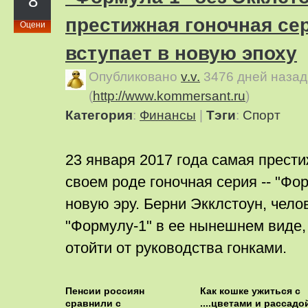
8
престижная гоночная се
Оцени
вступает в новую эпоху
Опубликовано
v.v.
3476 дней назад
(
http://www.kommersant.ru
)
Категория
:
Финансы
|
Тэги
:
Спорт
23 января 2017 года самая прести
своем роде гоночная серия -- "Фор
новую эру. Берни Экклстоун, чело
"Формулу-1" в ее нынешнем виде
отойти от руководства гонками.
Пенсии россиян
Как кошке ужиться с
сравнили с
....цветами и рассадо