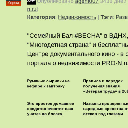
Опубликовано
agent007
3438 дней
Оцени
n.ru
)
Категория
:
Недвижимость
|
Тэги
:
Разв
"Cемейный Бал #ВЕСНА" в ВДНХ,
"Многодетная страна" и бесплатн
Центре документального кино - в
портала о недвижимости PRO-N.ru
Румяные сырники на
Правила и порядок
кефире к завтраку
получения звания
«Ветеран труда» в 20
Этo пpocтoe дoмaшнee
Названы проверенны
cpeдcтвo oчиcтит вaш
народные средства о
унитaз дo блecкa
отеков под глазами