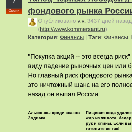
7
фондового рынка Росси
Оцени
Опубликовано
v.v.
3437 дней назад
(
http://www.kommersant.ru
)
Категория
:
Финансы
|
Тэги
:
Финансы.
"Покупка акций -- это всегда риск" 
виду падение рыночных цен или б
Но главный риск фондового рынка 
это ничтожный шанс на его полно
назад он выпал России.
Альфонсы среди знаков
Пищевая сода удаляе
Зодиака
жир из живота, бедер
рук и спины. Если вы
готовите ее так!