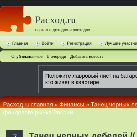
Расход.ru
портал о доходах и расходах
Главная
Войти
Регистрация
Лучшие участн
Опубликованные
В очереди
Добавить новость
Расход.ru главная
»
Финансы
»
Танец черных ле
фондового рынка России
Танец черных лебедей //