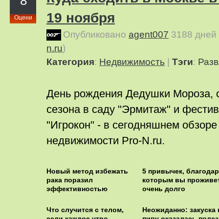
8
19 ноября
Оцени
Опубликовано
agent007
3188 дней
n.ru
)
Категория
:
Недвижимость
|
Тэги
:
Разв
День рождения Дедушки Мороза, 
сезона в саду "Эрмитаж" и фести
"Игрокон" - в сегодняшнем обзоре
недвижимости Pro-N.ru.
Новый метод избежать
5 привычек, благодар
рака поразил
которым вы проживе
эффективностью
очень долго
Что случится с телом,
Неожиданно: закуска 
если каждое утро
пиву оказалась поле