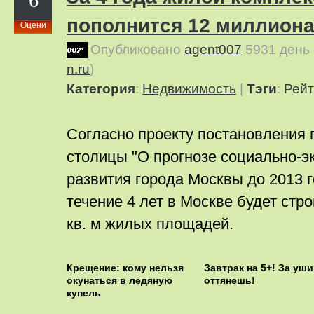
6
пополнится 12 миллиона
Оцени
Опубликовано
agent007
5931 день
n.ru
)
Категория
:
Недвижимость
|
Тэги
:
Рейт
Согласно проекту постановления 
столицы "О прогнозе социально-э
развития города Москвы до 2013 г
течение 4 лет в Москве будет стр
кв. м жилых площадей.
Крещение: кому нельзя
Завтрак на 5+! За уши
окунаться в ледяную
оттянешь!
купель