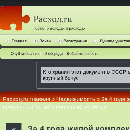
Расход.ru
портал о доходах и расходах
Главная
Войти
Регистрация
Лучшие участн
Опубликованные
В очереди
Добавить новость
Расход.ru главная
»
Недвижимость
»
За 4 года 
пополнится 12 миллионами кв. м жилья
За 4 года жилой компле