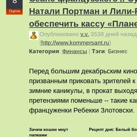
8
Натали Портман и Лили-
Оцени
обеспечить кассу «План
Опубликовано
v.v.
3538 дней назад
(
http://www.kommersant.ru
)
Категория
:
Финансы
|
Тэги
:
Бизнес
Перед большим декабрьским кин
призванным приковать зрителей к
зимние каникулы, в прокат выход
претензиями поменьше -- такие ка
француженки Ребекки Злотовски.
Зачем кошки мнут
Рецепт дня: Белый б
лапками