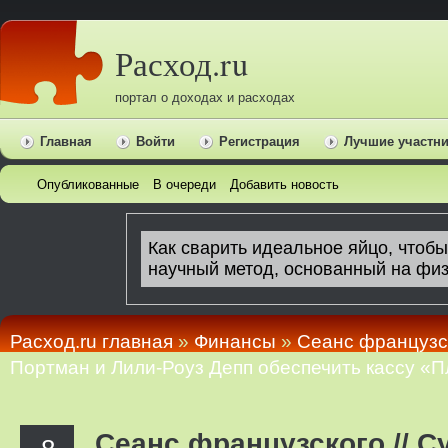
Расход.ru
портал о доходах и расходах
Главная
Войти
Регистрация
Лучшие участн
Опубликованные
В очереди
Добавить новость
Расход.ru главная
»
Финансы
»
Сеанс французск
Портман и Лили-Роуз Депп обеспечить кассу «
Сеанс французского // С