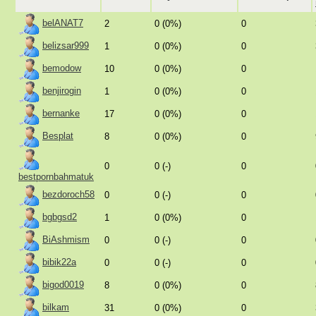
belANAT7
2
0 (0%)
0
belizsar999
1
0 (0%)
0
bemodow
10
0 (0%)
0
benjirogin
1
0 (0%)
0
bernanke
17
0 (0%)
0
Besplat
8
0 (0%)
0
0
0 (-)
0
bestpornbahmatuk
bezdoroch58
0
0 (-)
0
bgbgsd2
1
0 (0%)
0
BiAshmism
0
0 (-)
0
bibik22a
0
0 (-)
0
bigod0019
8
0 (0%)
0
bilkam
31
0 (0%)
0