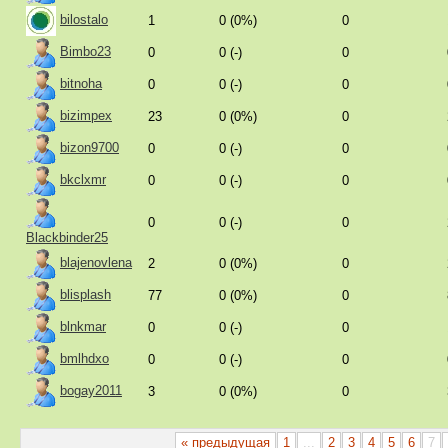
bilostalo
1
0 (0%)
0
Bimbo23
0
0 (-)
0
bitnoha
0
0 (-)
0
bizimpex
23
0 (0%)
0
bizon9700
0
0 (-)
0
bkclxmr
0
0 (-)
0
0
0 (-)
0
Blackbinder25
blajenovlena
2
0 (0%)
0
blisplash
77
0 (0%)
0
blnkmar
0
0 (-)
0
bmlhdxo
0
0 (-)
0
bogay2011
3
0 (0%)
0
« предыдущая
1
...
2
3
4
5
6
7