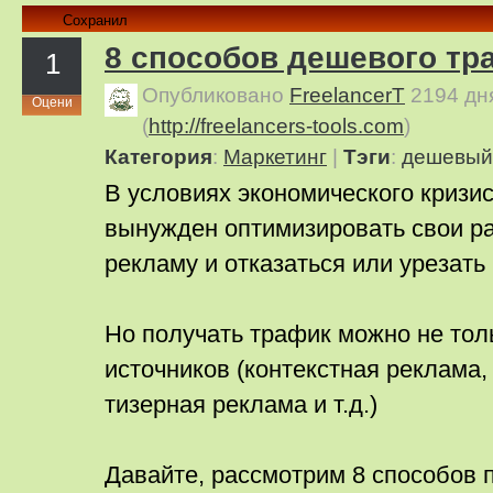
Сохранил
8 способов дешевого тр
1
Опубликовано
FreelancerT
2194 дн
Оцени
(
http://freelancers-tools.com
)
Категория
:
Маркетинг
|
Тэги
:
дешевый
В условиях экономического кризи
вынужден оптимизировать свои р
рекламу и отказаться или урезать
Но получать трафик можно не тол
источников (контекстная реклама,
тизерная реклама и т.д.)
Давайте, рассмотрим 8 способов