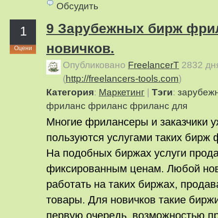
Обсудить
9 Зарубежных бирж фри
1
новичков.
Оцени
Опубликовано
FreelancerT
2832 дн
(
http://freelancers-tools.com
)
Категория
:
Маркетинг
|
Тэги
:
зарубеж
фриланс
фриланс
фриланс для
Многие фрилансеры и заказчики 
пользуются услугами таких бирж 
На подобных биржах услуги прод
фиксированным ценам. Любой нов
работать на таких биржах, продав
товары. Для новичков такие биржи
первую очередь, возможностью пр