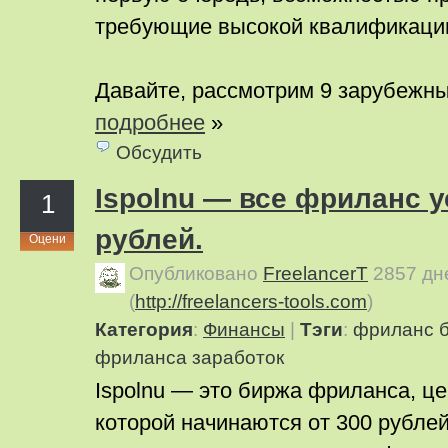
требующие высокой квалификаци
Давайте, рассмотрим 9 зарубежн
подробнее
»
Обсудить
Ispolnu — все фриланс у
1
рублей.
Оцени
Опубликовано
FreelancerT
2857 дн
(
http://freelancers-tools.com
)
Категория
:
Финансы
|
Тэги
:
фриланс
фриланса
заработок
Ispolnu — это биржа фриланса, ц
которой начинаются от 300 рублей