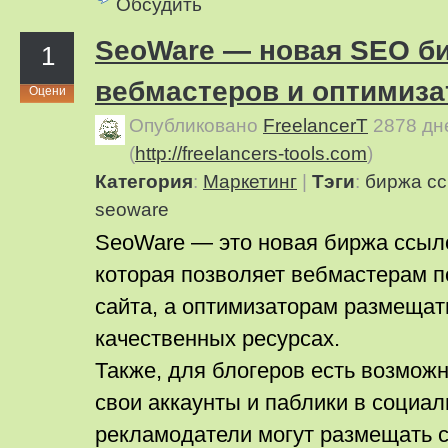
Обсудить
SeoWare — новая SEO б
1
вебмастеров и оптимиза
Оцени
Опубликовано
FreelancerT
2878 дн
(
http://freelancers-tools.com
)
Категория
:
Маркетинг
|
Тэги
:
биржа с
seoware
SeoWare — это новая биржа ссыл
которая позволяет вебмастерам п
сайта, а оптимизаторам размещат
качественных ресурсах.
Также, для блогеров есть возмож
свои аккаунты и паблики в социал
рекламодатели могут размещать 