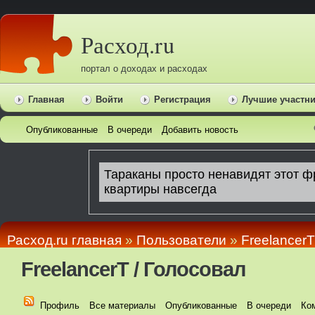
Расход.ru
портал о доходах и расходах
Главная
Войти
Регистрация
Лучшие участн
Опубликованные
В очереди
Добавить новость
Расход.ru главная
»
Пользователи
»
FreelancerT
FreelancerT / Голосовал
Профиль
Все материалы
Опубликованные
В очереди
Ко