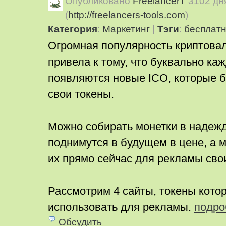
Опубликовано
FreelancerT
3102 дн
(
http://freelancers-tools.com
)
Категория
:
Маркетинг
|
Тэги
:
бесплат
Огромная популярность криптова
привела к тому, что буквально ка
появляются новые ICO, которые 
свои токены.
Можно собирать монетки в надежд
поднимутся в будущем в цене, а 
их прямо сейчас для рекламы сво
Рассмотрим 4 сайты, токены кото
использовать для рекламы.
подро
Обсудить