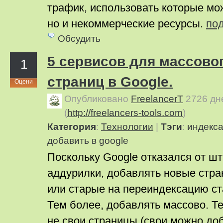
трафик, использовать которые мож
но и некоммерческие ресурсы.
по
Обсудить
5 сервисов для массово
1
страниц в Google.
Оцени
Опубликовано
FreelancerT
2726 дн
(
http://freelancers-tools.com
)
Категория
:
Технологии
|
Тэги
:
индекса
добавить в google
Поскольку Google отказался от ш
аддурилки, добавлять новые стр
или старые на переиндексацию ст
Тем более, добавлять массово. Т
не свои страницы (свои можно доб