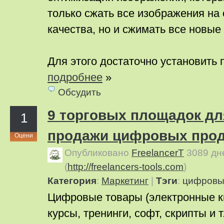
только сжать все изображения на 
качества, но и сжимать все новые
Для этого достаточно установить
подробнее
»
Обсудить
9 торговых площадок дл
1
продажи цифровых прод
Оцени
Опубликовано
FreelancerT
3089 дн
(
http://freelancers-tools.com
)
Категория
:
Маркетинг
|
Тэги
:
цифровы
Цифровые товары (электронные к
курсы, тренинги, софт, скрипты и т.