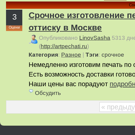
Со
Срочное изготовление п
3
оттиску в Москве
Оцени
Опубликовано
LinovSasha
5313 дн
(
http://artpechati.ru
)
Категория
:
Pазное
|
Тэги
:
срочное
Немедленно изготовим печать по о
Есть возможность доставки готово
Наши цены вас порадуют
подроб
Обсудить
« предыд