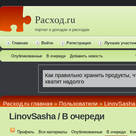
Расход.ru
портал о доходах и расходах
Главная
Войти
Регистрация
Лучшие участн
Опубликованные
В очереди
Добавить новость
Расход.ru главная
»
Пользователи
»
LinovSasha
LinovSasha / В очереди
Профиль
Все материалы
Опубликованные
В очереди
Ко