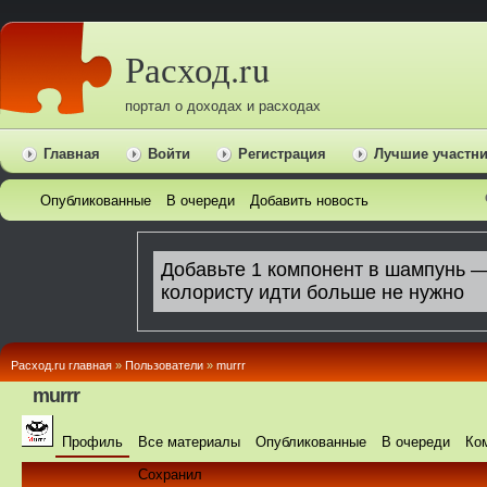
Расход.ru
портал о доходах и расходах
Главная
Войти
Регистрация
Лучшие участн
Опубликованные
В очереди
Добавить новость
Расход.ru главная
»
Пользователи
»
murrr
murrr
Профиль
Все материалы
Опубликованные
В очереди
Ко
Сохранил