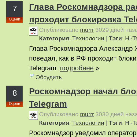
Глава Роскомнадзора рас
7
проходит блокировка Te
Оцени
Опубликовано
murrr
3029 дней наз
Категория
:
Технологии
|
Тэги
:
Hi-T
Глава Роскомнадзора Александр 
поведал, как в РФ проходит блок
Telegram.
подробнее
»
Обсудить
Роскомнадзор начал бло
8
Telegram
Оцени
Опубликовано
murrr
3030 дней наз
Категория
:
Технологии
|
Тэги
:
Hi-T
Роскомнадзор уведомил оператор