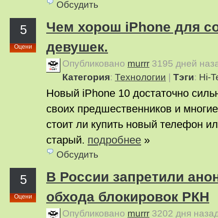
Обсудить
Чем хорош iPhone для 
5
девушек.
Оцени
Опубликовано
murrr
3195 дней наз
Категория
:
Технологии
|
Тэги
:
Hi-T
Новый iPhone 10 достаточно сильн
своих предшественников и многие
стоит ли купить новый телефон ил
старый.
подробнее
»
Обсудить
В России запретили ано
5
обхода блокировок РКН
Оцени
Опубликовано
murrr
3202 дня наза