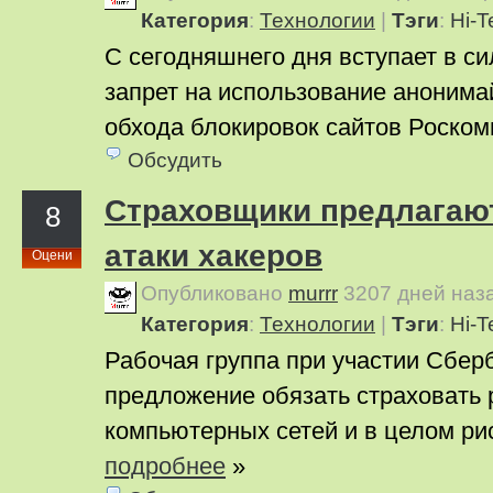
Категория
:
Технологии
|
Тэги
:
Hi-T
С сегодняшнего дня вступает в с
запрет на использование анонима
обхода блокировок сайтов Роско
Обсудить
Страховщики предлагают
8
атаки хакеров
Оцени
Опубликовано
murrr
3207 дней наз
Категория
:
Технологии
|
Тэги
:
Hi-T
Рабочая группа при участии Сбер
предложение обязать страховать 
компьютерных сетей и в целом рис
подробнее
»