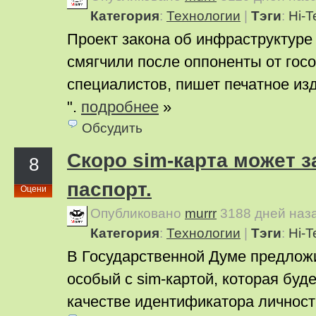
Категория
:
Технологии
|
Тэги
:
Hi-T
Проект закона об инфраструктуре
смягчили после оппоненты от госо
специалистов, пишет печатное из
".
подробнее
»
Обсудить
Скоро sim-карта может 
8
паспорт.
Оцени
Опубликовано
murrr
3188 дней наз
Категория
:
Технологии
|
Тэги
:
Hi-T
В Государственной Думе предлож
особый с sim-картой, которая буде
качестве идентификатора личнос