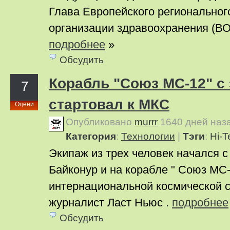
Глава Европейского регионально
организации здравоохранения (ВО
подробнее
»
Обсудить
Корабль "Союз МС-12" с
7
стартовал к МКС
Оцени
Опубликовано
murrr
1640 дней наз
Категория
:
Технологии
|
Тэги
:
Hi-T
Экипаж из трех человек начался 
Байконур и на корабле " Союз МС-
интернациональной космической 
журналист Ласт Ньюс .
подробнее
Обсудить