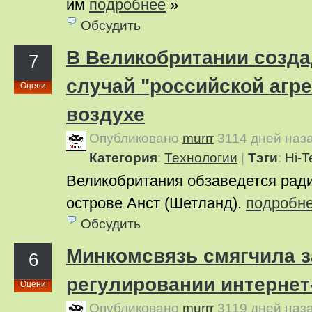
им
подробнее
»
Обсудить
В Великобритании созда
7
случай "российской агре
Оцени
воздухе
Опубликовано
murrr
3114 дней наз
Категория
:
Технологии
|
Тэги
:
Hi-T
Великобритания обзаведется рад
острове Анст (Шетланд).
подробн
Обсудить
Минкомсвязь смягчила з
6
регулировании интернет
Оцени
Опубликовано
murrr
3119 дней наз