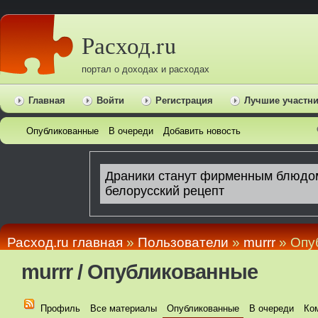
Расход.ru
портал о доходах и расходах
Главная
Войти
Регистрация
Лучшие участн
Опубликованные
В очереди
Добавить новость
Расход.ru главная
»
Пользователи
»
murrr
» Опу
murrr / Опубликованные
Профиль
Все материалы
Опубликованные
В очереди
Ко