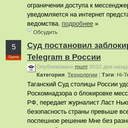
ограничении доступа к мессенджер
уведомляется на интернет предст
ведомства.
подробнее
»
Обсудить
Cуд постановил заблоки
5
Telegram в России
Оцени
Опубликовано
murrr
3032 дня наза
Категория
:
Технологии
|
Тэги
:
Hi-T
Таганский Суд столицы России уд
Роскомнадзора о блокировке месс
РФ, передает журналист Ласт Ньюс
безопасность страны превыше все
поспешное решение Мне без разн