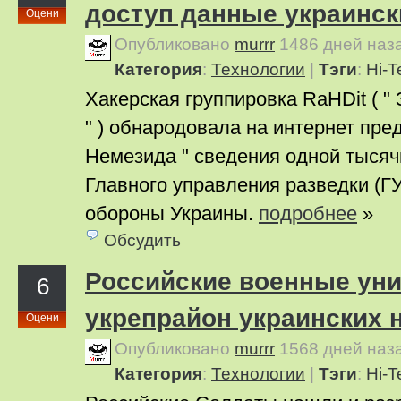
доступ данные украинск
Оцени
Опубликовано
murrr
1486 дней наз
Категория
:
Технологии
|
Тэги
:
Hi-T
Хакерская группировка RaHDit ( "
" ) обнародовала на интернет пре
Немезида " сведения одной тысяч
Главного управления разведки (Г
обороны Украины.
подробнее
»
Обсудить
Российские военные ун
6
укрепрайон украинских 
Оцени
Опубликовано
murrr
1568 дней наз
Категория
:
Технологии
|
Тэги
:
Hi-T