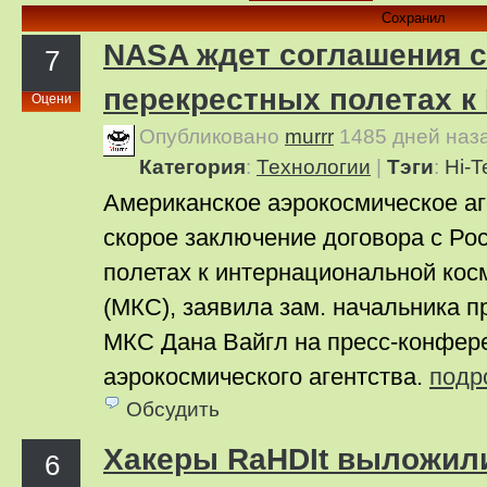
Сохранил
NASA ждет соглашения с
7
перекрестных полетах к
Оцени
Опубликовано
murrr
1485 дней наз
Категория
:
Технологии
|
Тэги
:
Hi-T
Американское аэрокосмическое аг
скорое заключение договора с Ро
полетах к интернациональной кос
(МКС), заявила зам. начальника 
МКС Дана Вайгл на пресс-конфер
аэрокосмического агентства.
подр
Обсудить
Хакеры RaHDIt выложил
6