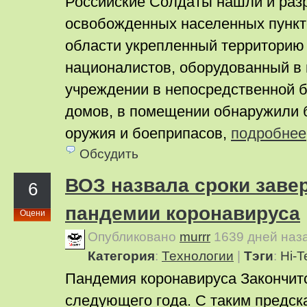
Российские Солдаты нашли и разр
освобожденных населенных пункт
области укрепленный территорию
националистов, оборудованный в
учреждении в непосредственной б
домов, в помещении обнаружили 
оружия и боеприпасов,
подробнее
Обсудить
ВОЗ назвала сроки заве
6
пандемии коронавируса
Оцени
Опубликовано
murrr
1639 дней наз
Категория
:
Технологии
|
Тэги
:
Hi-T
Пандемия коронавируса Закончит
следующего года. С таким предск