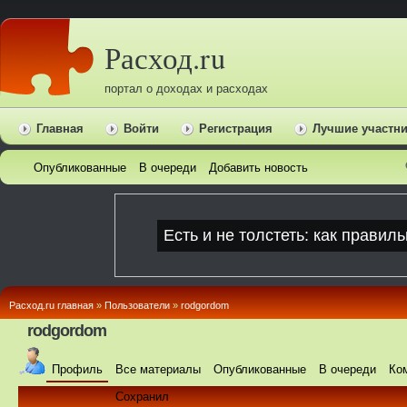
Расход.ru
портал о доходах и расходах
Главная
Войти
Регистрация
Лучшие участн
Опубликованные
В очереди
Добавить новость
Расход.ru главная
»
Пользователи
»
rodgordom
rodgordom
Профиль
Все материалы
Опубликованные
В очереди
Ко
Сохранил