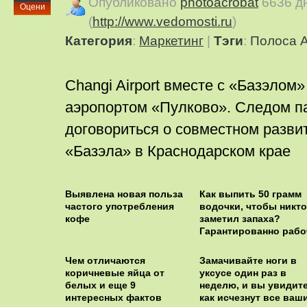
Опубликовано
photoacrobat
6636 д
Оцени
(
http://www.vedomosti.ru
)
Категория
:
Маркетинг
|
Тэги
:
Полоса 
Changi Airport вместе с «Базэлом»
аэропортом «Пулково». Следом п
договориться о совместном разви
«Базэла» в Краснодарском крае
Выявлена новая польза
Как выпить 50 грамм
частого употребления
водочки, чтобы никто
кофе
заметил запаха?
Гарантированно рабо
способ
Чем отличаются
Замачивайте ноги в
коричневые яйца от
уксусе один раз в
белых и еще 9
неделю, и вы увидите
интересных фактов
как исчезнут все ваш