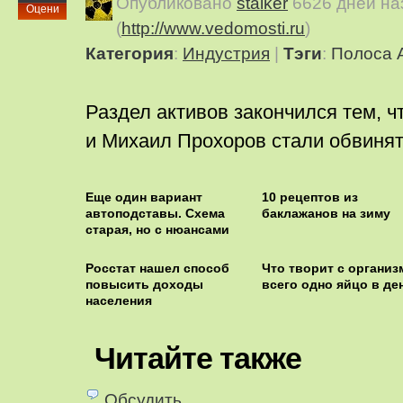
Опубликовано
stalker
6626 дней на
Оцени
(
http://www.vedomosti.ru
)
Категория
:
Индустрия
|
Тэги
:
Полоса 
Раздел активов закончился тем, 
и Михаил Прохоров стали обвинят
Еще один вариант
10 рецептов из
автоподставы. Схема
баклажанов на зиму
старая, но с нюансами
Росстат нашел способ
Что творит с организ
повысить доходы
всего одно яйцо в де
населения
Читайте также
Обсудить