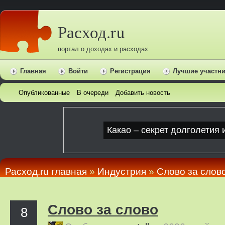
Расход.ru
портал о доходах и расходах
Главная
Войти
Регистрация
Лучшие участн
Опубликованные
В очереди
Добавить новость
Расход.ru главная
»
Индустрия
»
Слово за слов
Слово за слово
8