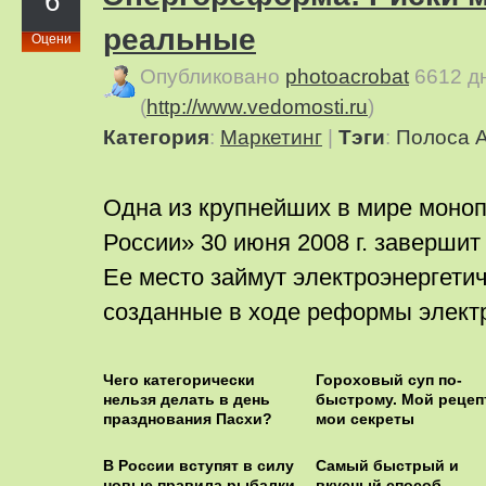
6
реальные
Оцени
Опубликовано
photoacrobat
6612 д
(
http://www.vedomosti.ru
)
Категория
:
Маркетинг
|
Тэги
:
Полоса 
Одна из крупнейших в мире моно
России» 30 июня 2008 г. завершит
Ее место займут электроэнергети
созданные в ходе реформы электр
Чего категорически
Гороховый суп по-
нельзя делать в день
быстрому. Мой рецеп
празднования Пасхи?
мои секреты
В России вступят в силу
Самый быстрый и
новые правила рыбалки
вкусный способ