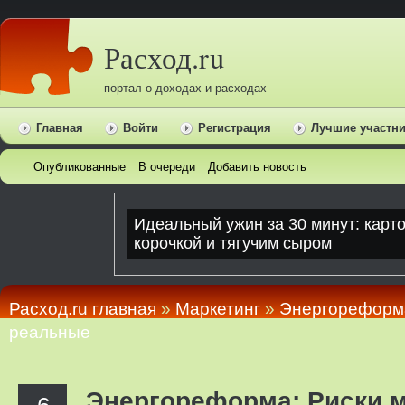
Расход.ru
портал о доходах и расходах
Главная
Войти
Регистрация
Лучшие участн
Опубликованные
В очереди
Добавить новость
Расход.ru главная
»
Маркетинг
»
Энергореформа
реальные
Энергореформа: Риски 