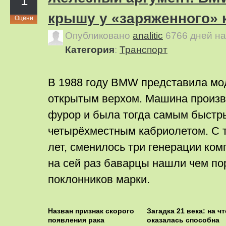
1
крышу у «заряженного» к
Оцени
Опубликовано
analitic
6766 дней н
Категория
:
Транспорт
В 1988 году BMW представила мод
открытым верхом. Машина произ
фурор и была тогда самым быст
четырёхместным кабриолетом. С 
лет, сменилось три генерации ком
на сей раз баварцы нашли чем по
поклонников марки.
Назван признак скорого
Загадка 21 века: на чт
появления рака
оказалась способна