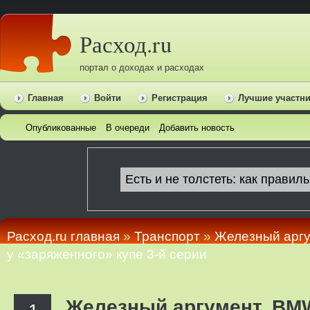
Расход.ru
портал о доходах и расходах
Главная
Войти
Регистрация
Лучшие участн
Опубликованные
В очереди
Добавить новость
Расход.ru главная
»
Транспорт
»
Железный аргу
у «заряженного» купе 3-й серии
Железный аргумент. BM