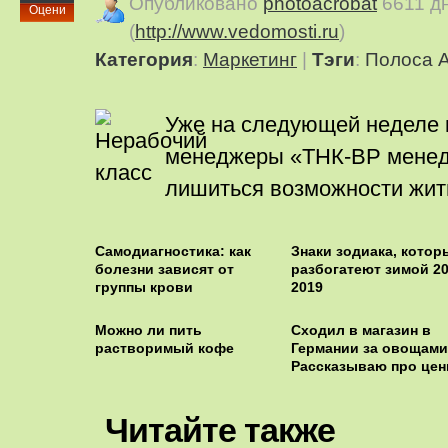
Опубликовано
photoacrobat
6611 д
Оцени
(
http://www.vedomosti.ru
)
Категория
:
Маркетинг
|
Тэги
:
Полоса 
Уже на следующей неделе 
менеджеры «ТНК-ВР менед
лишиться возможности жить
Самодиагностика: как
Знаки зодиака, котор
болезни зависят от
разбогатеют зимой 20
группы крови
2019
Можно ли пить
Сходил в магазин в
растворимый кофе
Германии за овощами
Рассказываю про це
Читайте также