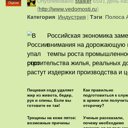
Опубликовано
stalker
6591 день на
Оцени
(
http://www.vedomosti.ru
)
Категория
:
Индустрия
|
Тэги
:
Полоса 
Российская экономика зам
внимания на дорожающую 
темпы роста промышленнос
строительства жилья, реальных д
растут издержки производства и 
Пищевая сода удаляет
Как правильно
жир из живота, бедер,
подготовиться к слу
рук и спины. Если вы
в армии или получит
готовите ее так!
отсрочку?
Трещины на коже пяток:
Ученые рассказали,
возможные причины
почему необходимо