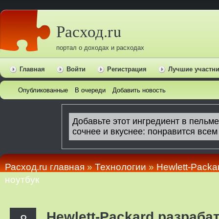
Расход.ru
портал о доходах и расходах
Главная
Войти
Регистрация
Лучшие участн
Опубликованные
В очереди
Добавить новость
Расход.ru главная
»
Технологии
»
Hewlett-Pack
ноутбук
Hewlett-Packard разраб