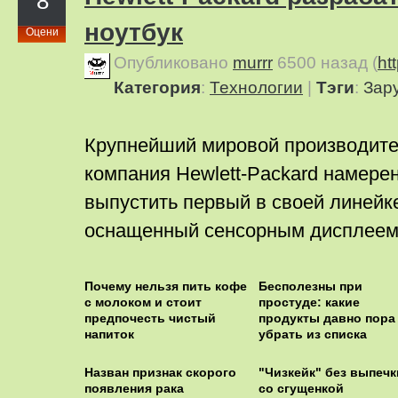
8
ноутбук
Оцени
Опубликовано
murrr
6500 назад
(
ht
Категория
:
Технологии
|
Тэги
:
Зар
Крупнейший мировой производит
компания Hewlett-Packard намерен
выпустить первый в своей линейк
оснащенный сенсорным дисплеем
Почему нельзя пить кофе
Бесполезны при
с молоком и стоит
простуде: какие
предпочесть чистый
продукты давно пора
напиток
убрать из списка
лечебных
Назван признак скорого
"Чизкейк" без выпечк
появления рака
со сгущенкой