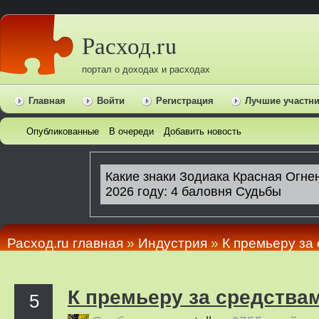
Расход.ru
портал о доходах и расходах
Главная
Войти
Регистрация
Лучшие участн
Опубликованные
В очереди
Добавить новость
Расход.ru главная
»
Индустрия
»
К премьеру за
К премьеру за средства
5