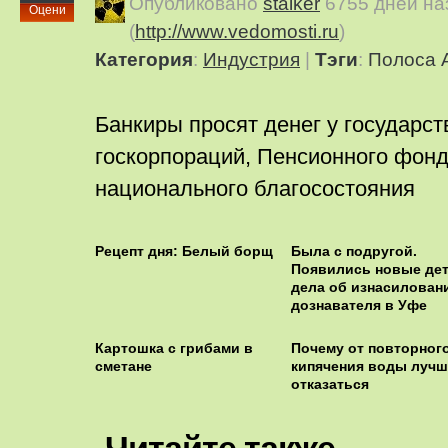
Опубликовано
stalker
6755 дней на
Оцени
(
http://www.vedomosti.ru
)
Категория
:
Индустрия
|
Тэги
:
Полоса 
Банкиры просят денег у государст
госкорпораций, Пенсионного фон
национального благосостояния
Рецепт дня: Белый борщ
Была с подругой.
Появились новые де
дела об изнасилован
дознавателя в Уфе
Картошка с грибами в
Почему от повторног
сметане
кипячения воды лучш
отказаться