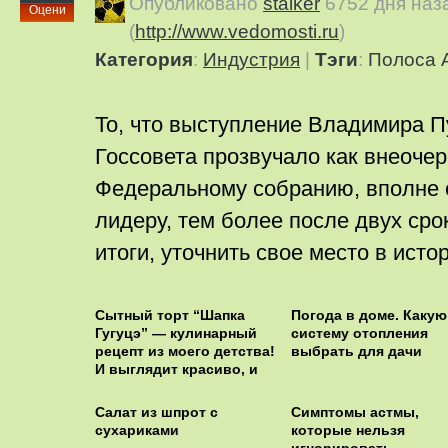
Опубликовано
stalker
6752 дня наз
Оцени
(
http://www.vedomosti.ru
)
Категория
:
Индустрия
|
Тэги
:
Полоса 
То, что выступление Владимира П
Госсовета прозвучало как внеоче
Федеральному собранию, вполне
лидеру, тем более после двух сро
итоги, уточнить свое место в исто
Сытный торт “Шапка
Погода в доме. Какую
Гугуцэ” — кулинарный
систему отопления
рецепт из моего детства!
выбрать для дачи
И выглядит красиво, и
очень аппетитно!
Салат из шпрот с
Симптомы астмы,
сухариками
которые нельзя