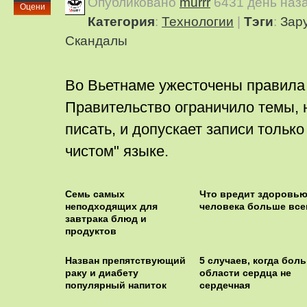
Опубликовано
murrr
6431 день наз
Оцени
Категория
:
Технологии
|
Тэги
:
Зар
Скандалы
Во Вьетнаме ужесточены правила 
Правительство ограничило темы, 
писать, и допускает записи только
чистом" языке.
Семь самых
Что вредит здоровь
неподходящих для
человека больше все
завтрака блюд и
продуктов
Назван препятствующий
5 случаев, когда боль
раку и диабету
области сердца не
популярный напиток
сердечная