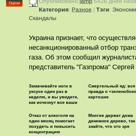
Опубликовано
lamp
6426 дней наз
Оцени
Категория
:
Pазное
|
Тэги
:
Экономи
Скандалы
Украина признает, что осуществля
несанкционированный отбор транз
газа. Об этом сообщил журналис
представитель "Газпрома" Сергей
Замачивайте ноги в
Смертельный яд: вся
уксусе один раз в
правда о «зеленобок
неделю, и вы увидите,
картошке
как исчезнут все ваши
болезни
Отказ от алкоголя на
Многие держат дома
один месяц помогает
денежное дерево, так
похудеть и повысить
знайте, что это зря
концентрацию