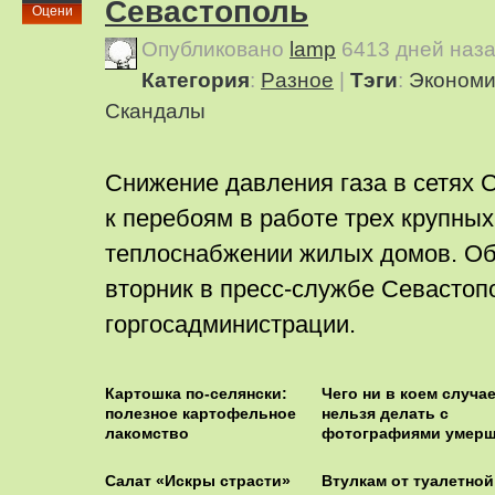
Севастополь
Оцени
Опубликовано
lamp
6413 дней наз
Категория
:
Pазное
|
Тэги
:
Экономи
Скандалы
Снижение давления газа в сетях 
к перебоям в работе трех крупных
теплоснабжении жилых домов. Об
вторник в пресс-службе Севастоп
горгосадминистрации.
Картошка по-селянски:
Чего ни в коем случа
полезное картофельное
нельзя делать с
лакомство
фотографиями умер
Салат «Искры страсти»
Втулкам от туалетной