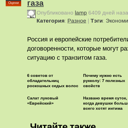
газа
Оцени
Опубликовано
lamp
6409 дней наз
Категория
:
Pазное
|
Тэги
:
Экономи
Россия и европейские потребител
договоренности, которые могут р
ситуацию с транзитом газа.
6 советов от
Почему нужно есть
обладательниц
рукколу: 7 полезных
роскошных седых волос
свойств
Салат луковый
Названо время суток,
«Еврейский»
когда девушки больш
всего хотят интима
Читайте также