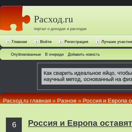
Расход.ru
портал о доходах и расходах
Главная
Войти
Регистрация
Лучшие участн
Опубликованные
В очереди
Добавить новость
Расход.ru главная
»
Pазное
»
Россия и Европа о
Россия и Европа оставят
6