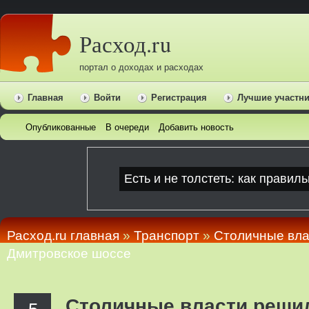
Расход.ru
портал о доходах и расходах
Главная
Войти
Регистрация
Лучшие участн
Опубликованные
В очереди
Добавить новость
Расход.ru главная
»
Транспорт
»
Столичные вла
Дмитровское шоссе
Столичные власти решил