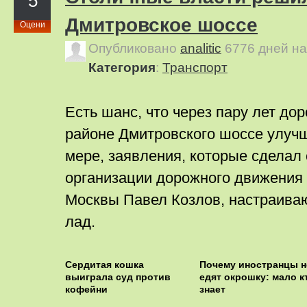
5
Дмитровское шоссе
Оцени
Опубликовано
analitic
6776 дней н
Категория
:
Транспорт
Есть шанс, что через пару лет до
районе Дмитровского шоссе улучш
мере, заявления, которые сделал
организации дорожного движения
Москвы Павел Козлов, настраива
лад.
Сердитая кошка
Почему иностранцы н
выиграла суд против
едят окрошку: мало к
кофейни
знает